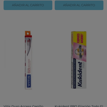
AÑADIR AL CARRITO
AÑADIR AL CARRITO
Vitis Duro Access Cepillo
Kukident PRO Fijación Todo El