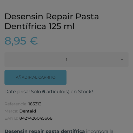
Desensin Repair Pasta
Dentífrica 125 ml
8,95 €
–
+
AÑADIR AL CARRITO
Date prisa! Sólo
6
artículo(s) en Stock!
Referencia:
183313
Marca:
Dentaid
EAN13:
8427426045668
Desensin repair pasta dentífrica
incorpora la