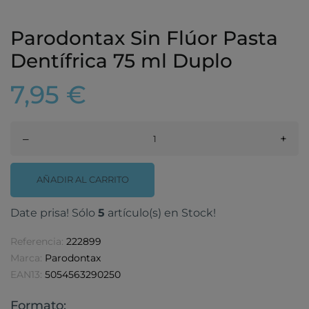
Parodontax Sin Flúor Pasta
Dentífrica 75 ml Duplo
7,95 €
–
+
AÑADIR AL CARRITO
Date prisa! Sólo
5
artículo(s) en Stock!
Referencia:
222899
Marca:
Parodontax
EAN13:
5054563290250
Formato: