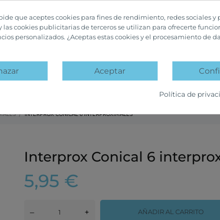
 pide que aceptes cookies para fines de rendimiento, redes sociales y 
y las cookies publicitarias de terceros se utilizan para ofrecerte funci
ncios personalizados. ¿Aceptas estas cookies y el procesamiento de d
hazar
Aceptar
Confi
A
PACKS PROMOCIÓN
OFERTAS Y DESCUENTOS
Política de privac
IMALES
INTERPROX CONICAL 6 INTERPROXIMALES
Interprox Conical 6 interpro
5,95 €
–
+
AÑADIR AL CARRITO