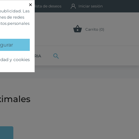
×
Mi lista de deseos
Iniciar sesión
publicidad. Las
ones de redes
atos personales

Carrito (0)
gurar

VETERINARIA
idad y cookies
ximales