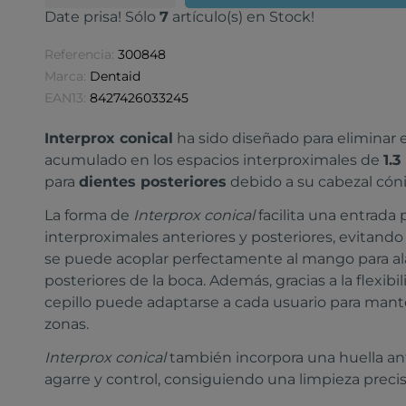
Date prisa! Sólo
7
artículo(s) en Stock!
Referencia:
300848
Marca:
Dentaid
EAN13:
8427426033245
Interprox conical
ha sido diseñado para eliminar e
acumulado en los espacios interproximales de
1.
para
dientes posteriores
debido a su cabezal cón
La forma de
Interprox conical
facilita una entrada 
interproximales anteriores y posteriores, evitando
se puede acoplar perfectamente al mango para alar
posteriores de la boca. Además, gracias a la flexib
cepillo puede adaptarse a cada usuario para mant
zonas.
Interprox conical
también incorpora una huella ant
agarre y control, consiguiendo una limpieza preci