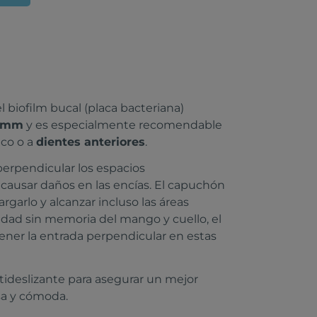
l biofilm bucal (placa bacteriana)
3 mm
y es especialmente recomendable
ico o a
dientes anteriores
.
perpendicular los espacios
 causar daños en las encías. El capuchón
garlo y alcanzar incluso las áreas
ilidad sin memoria del mango y cuello, el
ener la entrada perpendicular en estas
ideslizante para asegurar un mejor
sa y cómoda.