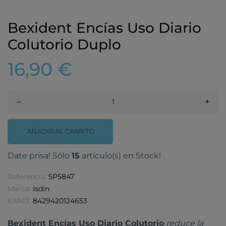
Bexident Encías Uso Diario
Colutorio Duplo
16,90 €
–
+
AÑADIR AL CARRITO
Date prisa! Sólo
15
artículo(s) en Stock!
Referencia:
5P5847
Marca:
Isdin
EAN13:
8429420124653
Bexident Encías Uso Diario Colutorio
reduce la