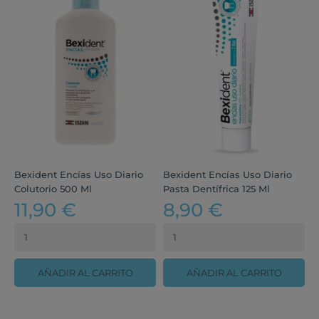
Bexident Encías Uso Diario
Bexident Encías Uso Diario
B
Colutorio 500 Ml
Pasta Dentífrica 125 Ml
P
11,90 €
8,90 €
AÑADIR AL CARRITO
AÑADIR AL CARRITO