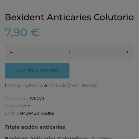
Bexident Anticaries Colutorio
7,90 €
–
+
AÑADIR AL CARRITO
Date prisa! Sólo
4
artículo(s) en Stock!
Referencia:
178073
Marca:
Isdin
EAN13:
8429420148888
Triple acción anticaries
Bexident Anticaries Colutorio
es el primer