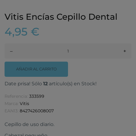
Vitis Encías Cepillo Dental
4,95 €
–
+
AÑADIR AL CARRITO
Date prisa! Sólo
12
artículo(s) en Stock!
Referencia:
333599
Marca:
Vitis
EAN13:
8427426008007
Cepillo de uso diario.
Cabezal pequeño.