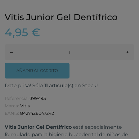
Vitis Junior Gel Dentífrico
4,95 €
–
+
AÑADIR AL CARRITO
Date prisa! Sólo
11
artículo(s) en Stock!
Referencia:
399493
Marca:
Vitis
EAN13:
8427426047242
Vitis Junior Gel Dentífrico
está especialmente
formulado para la higiene bucodental de niños de