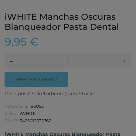
iWHITE Manchas Oscuras
Blanqueador Pasta Dental
9,95 €
–
+
AÑADIR AL CARRITO
Date prisa! Sólo
1
artículo(s) en Stock!
Referencia:
186052
Marca:
iWHITE
EAN13:
5425012532762
iWHITE Manchas Oscuras Blanqueador Pasta