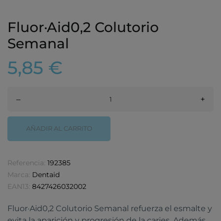
Fluor·Aid0,2 Colutorio
Semanal
5,85 €
–
+
AÑADIR AL CARRITO
Referencia:
192385
Marca:
Dentaid
EAN13:
8427426032002
Fluor·Aid0,2 Colutorio Semanal refuerza el esmalte y
evita la aparición y progresión de la caries. Además,