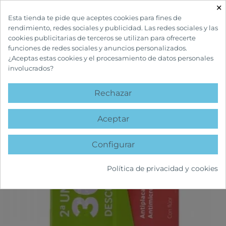
×

Esta tienda te pide que aceptes cookies para fines de
rendimiento, redes sociales y publicidad. Las redes sociales y las
cookies publicitarias de terceros se utilizan para ofrecerte
funciones de redes sociales y anuncios personalizados.
¿Aceptas estas cookies y el procesamiento de datos personales
involucrados?
INICIO
CUIDADOS BUCALES
PASTAS DENTÍFRICAS
LACER PASTA
DENTÍFRICA 125 ML DUPLO
Rechazar
favorite
Aceptar
Configurar
Política de privacidad y cookies