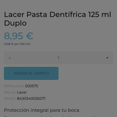
Lacer Pasta Dentífrica 125 ml
Duplo
8,95 €
(3,58 € por 100 ml.)
–
+
AÑADIR AL CARRITO
Referencia:
500575
Marca:
Lacer
EAN13:
8430340026071
Protección integral para tu boca