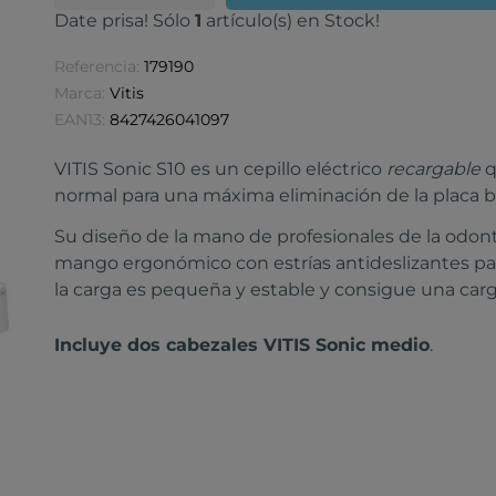
Date prisa! Sólo
1
artículo(s) en Stock!
Referencia:
179190
Marca:
Vitis
EAN13:
8427426041097
VITIS Sonic S10 es un cepillo eléctrico
recargable
q
normal para una máxima eliminación de la placa b
Su diseño de la mano de profesionales de la odont
mango ergonómico con estrías antideslizantes p
la carga es pequeña y estable y consigue una carga
Incluye dos cabezales VITIS Sonic medio
.