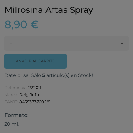
Milrosina Aftas Spray
8,90 €
–
+
AÑADIR AL CARRITO
Date prisa! Sólo
5
artículo(s) en Stock!
Referencia:
222011
Marca:
Reig Jofre
EAN13:
8435373709281
Formato:
20 ml.