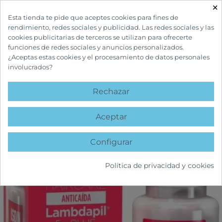
×

Esta tienda te pide que aceptes cookies para fines de
rendimiento, redes sociales y publicidad. Las redes sociales y las
cookies publicitarias de terceros se utilizan para ofrecerte
funciones de redes sociales y anuncios personalizados.
¿Aceptas estas cookies y el procesamiento de datos personales
involucrados?
INICIO
CUIDADOS CAPILARES
TRATAMIENTOS ANTICAÍDA
LAMBDAPIL
5 ALFA PLUS
Rechazar
favorite
Aceptar
Configurar
Política de privacidad y cookies