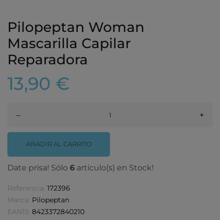
Pilopeptan Woman
Mascarilla Capilar
Reparadora
13,90 €
–
+
AÑADIR AL CARRITO
Date prisa! Sólo
6
artículo(s) en Stock!
Referencia:
172396
Marca:
Pilopeptan
EAN13:
8423372840210