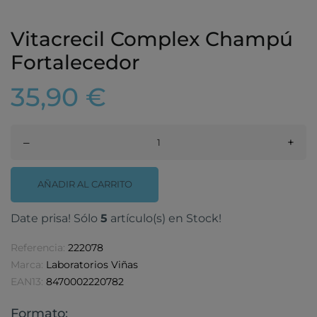
Vitacrecil Complex Champú
Fortalecedor
35,90 €
–
+
AÑADIR AL CARRITO
Date prisa! Sólo
5
artículo(s) en Stock!
Referencia:
222078
Marca:
Laboratorios Viñas
EAN13:
8470002220782
Formato: