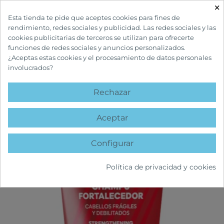
×

Esta tienda te pide que aceptes cookies para fines de
rendimiento, redes sociales y publicidad. Las redes sociales y las
cookies publicitarias de terceros se utilizan para ofrecerte
funciones de redes sociales y anuncios personalizados.
¿Aceptas estas cookies y el procesamiento de datos personales
involucrados?
INICIO
CUIDADOS CAPILARES
TRATAMIENTOS ANTICAÍDA
VITACRECIL
COMPLEX CHAMPÚ FORTALECEDOR
Rechazar
favorite
Aceptar
Configurar
Política de privacidad y cookies