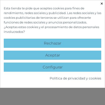
×

Esta tienda te pide que aceptes cookies para fines de
rendimiento, redes sociales y publicidad. Las redes sociales y las
cookies publicitarias de terceros se utilizan para ofrecerte
funciones de redes sociales y anuncios personalizados.
¿Aceptas estas cookies y el procesamiento de datos personales
involucrados?
INICIO
CUIDADOS CAPILARES
TRATAMIENTOS ANTICASPA Y PICOR
Rechazar
TRATAMIENTOS
ANTICASPA Y PICOR
Aceptar
Configurar
Política de privacidad y cookies
FILTRAR