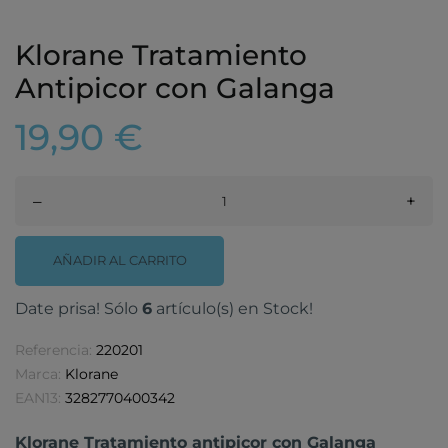
Klorane Tratamiento
Antipicor con Galanga
19,90 €
–
+
AÑADIR AL CARRITO
Date prisa! Sólo
6
artículo(s) en Stock!
Referencia:
220201
Marca:
Klorane
EAN13:
3282770400342
Klorane Tratamiento antipicor con Galanga