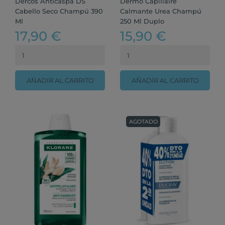
Dercos Anticaspa DS
Dermo Capillaire
Cabello Seco Champú 390
Calmante Urea Champú
Ml
250 Ml Duplo
17,90 €
15,90 €
AÑADIR AL CARRITO
AÑADIR AL CARRITO
AGOTADO