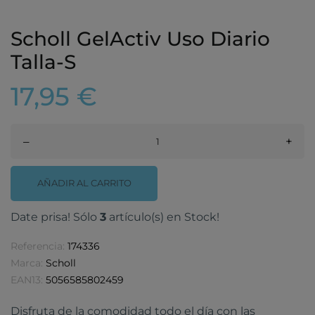
Scholl GelActiv Uso Diario
Talla-S
17,95 €
–
+
AÑADIR AL CARRITO
Date prisa! Sólo
3
artículo(s) en Stock!
Referencia:
174336
Marca:
Scholl
EAN13:
5056585802459
Disfruta de la comodidad todo el día con las