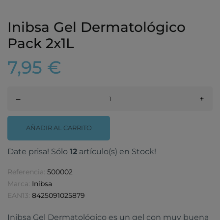
Inibsa Gel Dermatológico
Pack 2x1L
7,95 €
–
+
AÑADIR AL CARRITO
Date prisa! Sólo
12
artículo(s) en Stock!
Referencia:
500002
Marca:
Inibsa
EAN13:
8425091025879
Inibsa Gel Dermatológico es un gel con muy buena