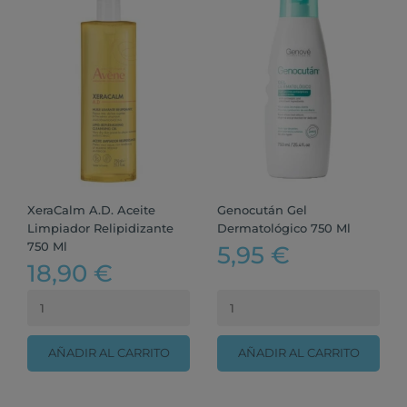
XeraCalm A.D. Aceite
Genocután Gel
Limpiador Relipidizante
Dermatológico 750 Ml
750 Ml
5,95 €
18,90 €
AÑADIR AL CARRITO
AÑADIR AL CARRITO