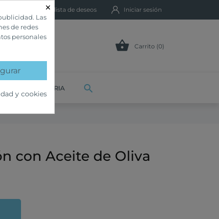
×
Mi lista de deseos
Iniciar sesión
publicidad. Las
ones de redes
atos personales

Carrito (0)
gurar

VETERINARIA
idad y cookies
n con Aceite de Oliva