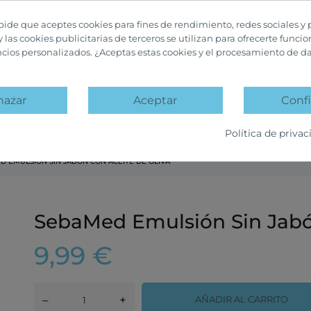
 pide que aceptes cookies para fines de rendimiento, redes sociales y 
y las cookies publicitarias de terceros se utilizan para ofrecerte funci
ncios personalizados. ¿Aceptas estas cookies y el procesamiento de d
hazar
Aceptar
Confi
A
PACKS PROMOCIÓN
OFERTAS Y DESCUENTOS
Política de privac
D EMULSIÓN SIN JABÓN CON ACEITE DE OLIVA
SebaMed Emulsión Sin Jabó
9,99 €
–
+
AÑADIR AL CARRITO