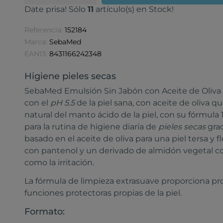
Date prisa! Sólo
11
artículo(s) en Stock!
Referencia:
152184
Marca:
SebaMed
EAN13:
8431166242348
Higiene pieles secas
SebaMed Emulsión Sin Jabón con Aceite de Oliva
con el
pH 5.5
de la piel sana, con aceite de oliva q
natural del manto ácido de la piel, con su fórmula 
para la rutina de higiene diaria de
pieles secas
grac
basado en el aceite de oliva para una piel tersa y 
con pantenol y un derivado de almidón vegetal c
como la irritación.
La fórmula de limpieza extrasuave proporciona pro
funciones protectoras propias de la piel.
Formato: