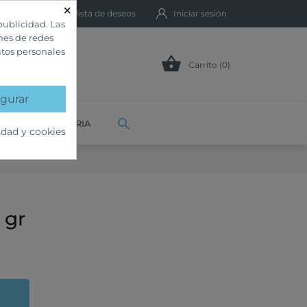
×
Mi lista de deseos
Iniciar sesión
publicidad. Las
ones de redes
atos personales

Carrito (0)
gurar

VETERINARIA
idad y cookies
 gr