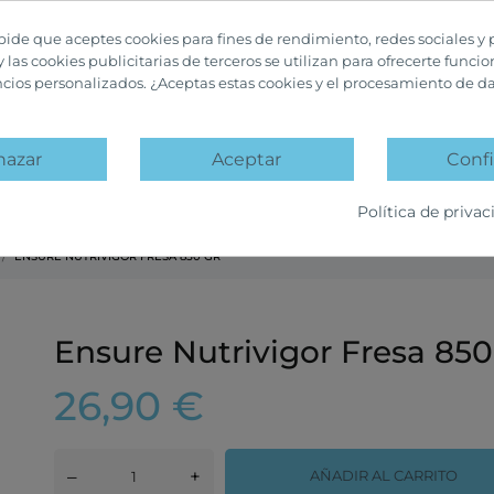
 pide que aceptes cookies para fines de rendimiento, redes sociales y 
y las cookies publicitarias de terceros se utilizan para ofrecerte funci
ncios personalizados. ¿Aceptas estas cookies y el procesamiento de d
hazar
Aceptar
Confi
A
PACKS PROMOCIÓN
OFERTAS Y DESCUENTOS
Política de privac
ENSURE NUTRIVIGOR FRESA 850 GR
Ensure Nutrivigor Fresa 850
26,90 €
–
+
AÑADIR AL CARRITO