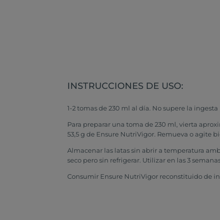
INSTRUCCIONES DE USO:
1-2 tomas de 230 ml al día. No supere la ingest
Para preparar una toma de 230 ml, vierta aproxi
53,5 g de Ensure NutriVigor. Remueva o agite bie
Almacenar las latas sin abrir a temperatura ambi
seco pero sin refrigerar. Utilizar en las 3 semana
Consumir Ensure NutriVigor reconstituido de inm