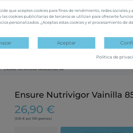
 pide que aceptes cookies para fines de rendimiento, redes sociales y 
y las cookies publicitarias de terceros se utilizan para ofrecerte funci
ncios personalizados. ¿Aceptas estas cookies y el procesamiento de d
hazar
Aceptar
Confi
A
PACKS PROMOCIÓN
OFERTAS Y DESCUENTOS
Política de privac
ENSURE NUTRIVIGOR VAINILLA 850 GR
Ensure Nutrivigor Vainilla 8
26,90 €
(3,16 € por 100 gramos.)