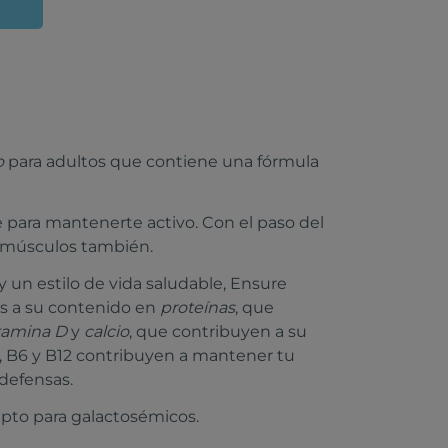
o
para adultos que contiene una fórmula
para mantenerte activo. Con el paso del
s músculos también.
 y un estilo de vida saludable, Ensure
as a su contenido en
proteínas
, que
tamina D
y
calcio
, que contribuyen a su
, B6 y B12 contribuyen a mantener tu
 defensas.
 apto para galactosémicos.