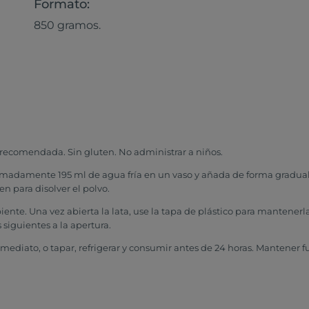
Formato:
850 gramos.
a recomendada. Sin gluten. No administrar a niños.
madamente 195 ml de agua fría en un vaso y añada de forma gradual 6 c
n para disolver el polvo.
ente. Una vez abierta la lata, use la tapa de plástico para mantenerla
s siguientes a la apertura.
ediato, o tapar, refrigerar y consumir antes de 24 horas. Mantener fu