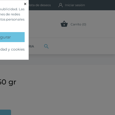
×
Mi lista de deseos
Iniciar sesión
publicidad. Las
ones de redes
atos personales

Carrito (0)
gurar

VETERINARIA
idad y cookies
50 gr