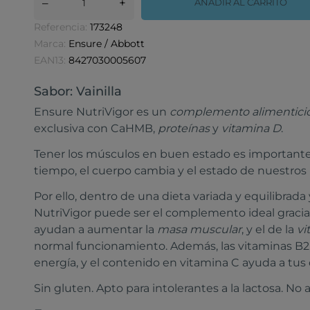
–
+
AÑADIR AL CARRITO
Referencia:
173248
Marca:
Ensure / Abbott
EAN13:
8427030005607
Sabor: Vainilla
Ensure NutriVigor es un
complemento alimentici
exclusiva con CaHMB,
proteínas
y
vitamina D
.
Tener los músculos en buen estado es importante 
tiempo, el cuerpo cambia y el estado de nuestro
Por ello, dentro de una dieta variada y equilibrada
NutriVigor puede ser el complemento ideal graci
ayudan a aumentar la
masa muscular
, y el de la
vi
normal funcionamiento. Además, las vitaminas B2
energía, y el contenido en vitamina C ayuda a tus
Sin gluten. Apto para intolerantes a la lactosa. No