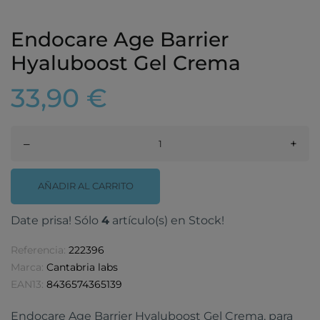
Endocare Age Barrier
Hyaluboost Gel Crema
33,90 €
–
+
AÑADIR AL CARRITO
Date prisa! Sólo
4
artículo(s) en Stock!
Referencia:
222396
Marca:
Cantabria labs
EAN13:
8436574365139
Endocare Age Barrier Hyaluboost Gel Crema, para