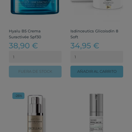
Hyalu B5 Crema
Isdinceutics Glicoisdin 8
Suractivée Spf30
Soft
38,90 €
34,95 €
FUERA DE STOCK
AÑADIR AL CARRITO
-25%