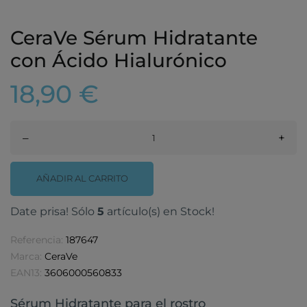
CeraVe Sérum Hidratante
con Ácido Hialurónico
18,90 €
–
+
AÑADIR AL CARRITO
Date prisa! Sólo
5
artículo(s) en Stock!
Referencia:
187647
Marca:
CeraVe
EAN13:
3606000560833
Sérum Hidratante para el rostro​