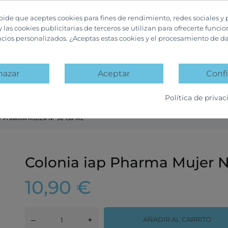
 pide que aceptes cookies para fines de rendimiento, redes sociales y 
y las cookies publicitarias de terceros se utilizan para ofrecerte funci
ncios personalizados. ¿Aceptas estas cookies y el procesamiento de d
hazar
Aceptar
Confi
A
PACKS PROMOCIÓN
OFERTAS Y DESCUENTOS
Política de privac
P PHARMA MUJER N.º 90 150 ML
Colonia iap Pharma Mujer N
10,90 €
–
+
AÑADIR AL CARRITO