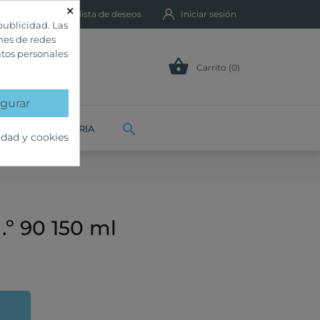
×
Mi lista de deseos
Iniciar sesión
publicidad. Las
ones de redes
atos personales

Carrito (0)
gurar

VETERINARIA
idad y cookies
.º 90 150 ml