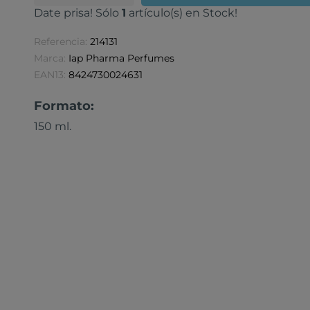
Date prisa! Sólo
1
artículo(s) en Stock!
Referencia:
214131
Marca:
Iap Pharma Perfumes
EAN13:
8424730024631
Formato:
150 ml.