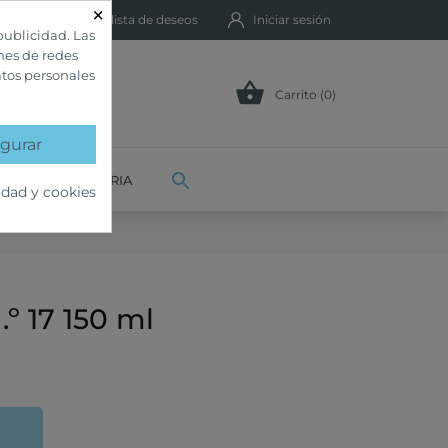
×
Mi lista de deseos
Iniciar sesión
publicidad. Las
ones de redes
atos personales

Carrito (0)
gurar

VETERINARIA
idad y cookies
º 17 150 ml