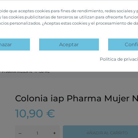
 pide que aceptes cookies para fines de rendimiento, redes sociales y 
y las cookies publicitarias de terceros se utilizan para ofrecerte funci
ncios personalizados. ¿Aceptas estas cookies y el procesamiento de d
hazar
Aceptar
Confi
A
PACKS PROMOCIÓN
OFERTAS Y DESCUENTOS
Política de privac
P PHARMA MUJER N.º 17 150 ML
Colonia iap Pharma Mujer N.
10,90 €
–
+
AÑADIR AL CARRITO