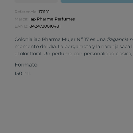
Referencia:
171101
Marca:
Iap Pharma Perfumes
EAN13:
8424730010481
Colonia iap Pharma Mujer N.º 17 es una
fragancia m
momento del día. La bergamota y la naranja saca l
el olor floral. Un perfume con personalidad clásica,
Formato:
150 ml.