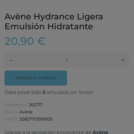
Avène Hydrance Ligera
Emulsión Hidratante
20,90 €
–
+
AÑADIR AL CARRITO
Date prisa! Sólo
3
artículo(s) en Stock!
Referencia:
262717
Marca:
Avène
EAN13:
3282770399905
Gracias a la sensación envolvente de
Avène