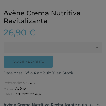
Avène Crema Nutritiva
Revitalizante
26,90 €
–
+
AÑADIR AL CARRITO
Date prisa! Sólo
4
artículo(s) en Stock!
Referencia:
356675
Marca:
Avène
EAN13:
3282770209402
Avène Crema Nutritiva Revitalizante
nutre, calma