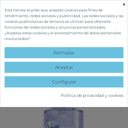
×

Esta tienda te pide que aceptes cookies para fines de
rendimiento, redes sociales y publicidad. Las redes sociales y las
cookies publicitarias de terceros se utilizan para ofrecerte
funciones de redes sociales y anuncios personalizados.
¿Aceptas estas cookies y el procesamiento de datos personales
involucrados?
INICIO
CUIDADOS FACIALES
HIDRATANTES FACIALES
KLORANE
SERUM DESPERTAR TONIFICANTE AL ACIANO BIO 50 ML
Rechazar
favorite
Aceptar
Configurar
Política de privacidad y cookies