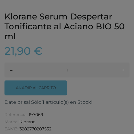
Klorane Serum Despertar
Tonificante al Aciano BIO 50
ml
21,90 €
–
+
AÑADIR AL CARRITO
Date prisa! Sólo
1
artículo(s) en Stock!
Referencia:
197069
Marca:
Klorane
EAN13:
3282770207552