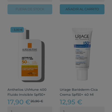
FUERA DE STOCK
AÑADIR AL CARRITO
- 3,00 €
Anthelios UVMune 400
Uriage Bariéderm-Cica
Fluido Invisible Spf50+
Crema Spf50+ 40 Ml
17,90 €
12,95 €
20,90 €