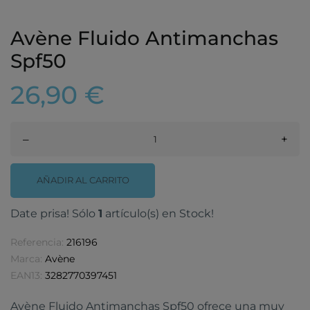
Avène Fluido Antimanchas
Spf50
26,90 €
–
+
AÑADIR AL CARRITO
Date prisa! Sólo
1
artículo(s) en Stock!
Referencia:
216196
Marca:
Avène
EAN13:
3282770397451
Avène Fluido Antimanchas Spf50 ofrece una muy