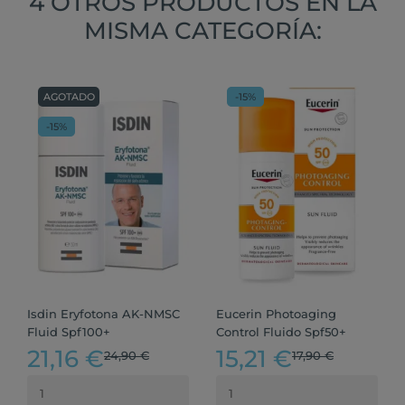
4 OTROS PRODUCTOS EN LA
MISMA CATEGORÍA:
AGOTADO
-15%
-15%
Isdin Eryfotona AK-NMSC
Eucerin Photoaging
Fluid Spf100+
Control Fluido Spf50+
21,16 €
15,21 €
24,90 €
17,90 €