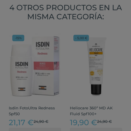
4 OTROS PRODUCTOS EN LA
MISMA CATEGORÍA:
-15%
- 5,00 €
Isdin FotoUltra Redness
Heliocare 360º MD AK
Spf50
Fluid Spf100+
21,17 €
19,90 €
24,90 €
24,90 €