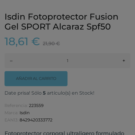
Isdin Fotoprotector Fusion
Gel SPORT Alcaraz Spf50
18,61 €
21,90 €
–
+
AÑADIR AL CARRITO
Date prisa! Sólo
5
artículo(s) en Stock!
Referencia:
223559
Marca:
Isdin
EAN13:
8429420333772
Fotoprotector corporal ultraligero formulado