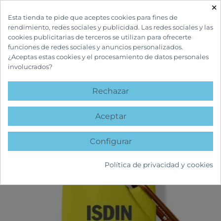
×

Esta tienda te pide que aceptes cookies para fines de
rendimiento, redes sociales y publicidad. Las redes sociales y las
cookies publicitarias de terceros se utilizan para ofrecerte
funciones de redes sociales y anuncios personalizados.
¿Aceptas estas cookies y el procesamiento de datos personales
involucrados?
INICIO
CUIDADOS SOLARES
SOLARES ADULTOS
ISDIN
FOTOPROTECTOR FUSION GEL SPORT ALCARAZ SPF50
Rechazar
15%
favorite
Aceptar
Configurar
Política de privacidad y cookies