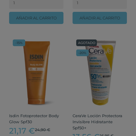
AÑADIR AL CARRITO
AÑADIR AL CARRITO
-15%
AGOTADO
-20%
Isdin Fotoprotector Body
CeraVe Loción Protectora
Glow Spf30
Invisibre Hidratante
Spf50+
21,17 €
24,90 €
16,95 €