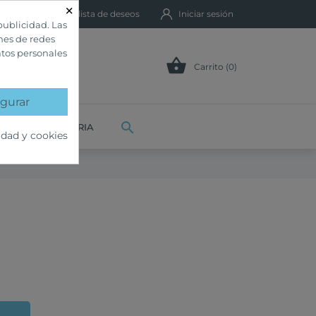
×
Mi lista de deseos
Iniciar sesión
publicidad. Las
ones de redes
atos personales

Carrito (0)
gurar

VETERINARIA
idad y cookies