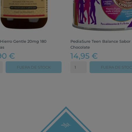
 Hierro Gentle 20mg 180
PediaSure Teen Balance Sabor
as
Chocolate
90 €
14,95 €
FUERA DE STOCK
FUERA DE STO