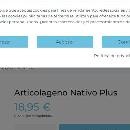
 pide que aceptes cookies para fines de rendimiento, redes sociales y 
y las cookies publicitarias de terceros se utilizan para ofrecerte funci
ncios personalizados. ¿Aceptas estas cookies y el procesamiento de d
hazar
Aceptar
Confi
A
PACKS PROMOCIÓN
OFERTAS Y DESCUENTOS
Política de privac
OLAGENO NATIVO PLUS
Articolageno Nativo Plus
18,95 €
(0,53 € por comprimido.)