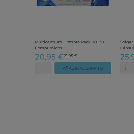
Multicentrum Hombre Pack 90+30
Solgar
Comprimidos
Cápsul
20,95 €
25,
21,95 €
AÑADIR AL CARRITO