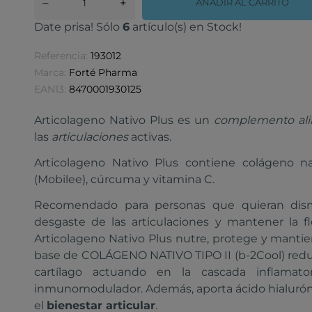
–
+
AÑADIR AL CARRITO
Date prisa! Sólo
6
artículo(s) en Stock!
Referencia:
193012
Marca:
Forté Pharma
EAN13:
8470001930125
Articolageno Nativo Plus es un
complemento ali
las
articulaciones
activas.
Articolageno Nativo Plus contiene colágeno nati
(Mobilee), cúrcuma y vitamina C.
Recomendado para personas que quieran dismi
desgaste de las articulaciones y mantener la fl
Articolageno Nativo Plus nutre, protege y mantien
base de COLÁGENO NATIVO TIPO II (b-2Cool) reduce
cartílago actuando en la cascada inflama
inmunomodulador. Además, aporta ácido hialurón
el
bienestar articular
.