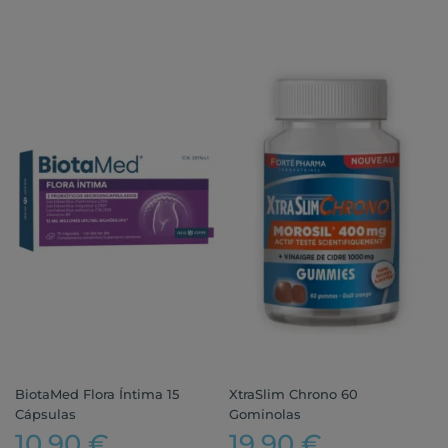
BiotaMed Flora Íntima 15
XtraSlim Chrono 60
Cápsulas
Gominolas
10,90 €
19,90 €