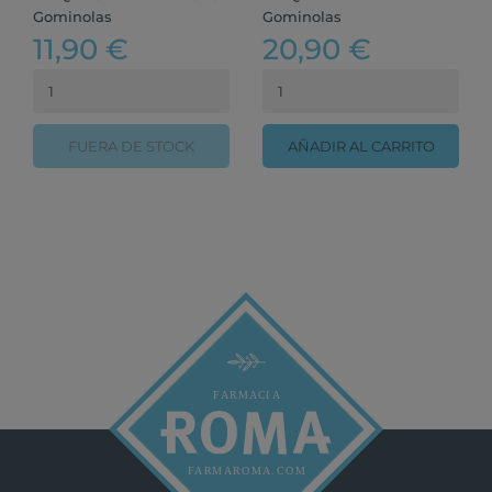
Gominolas
Gominolas
11,90 €
20,90 €
FUERA DE STOCK
AÑADIR AL CARRITO