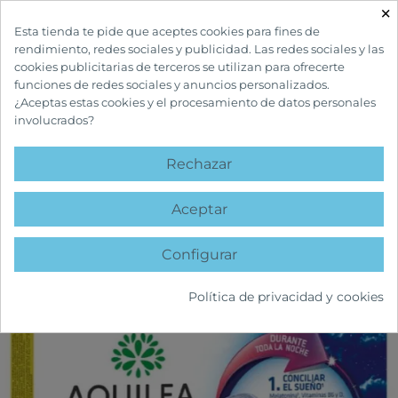
×

Esta tienda te pide que aceptes cookies para fines de
rendimiento, redes sociales y publicidad. Las redes sociales y las
cookies publicitarias de terceros se utilizan para ofrecerte
funciones de redes sociales y anuncios personalizados.
¿Aceptas estas cookies y el procesamiento de datos personales
involucrados?
INICIO
COMPLEMENTOS Y VITAMINAS
SUEÑO
AQUILEA SUEÑO FORTE
60 COMPRIMIDOS
Rechazar
favorite
Aceptar
Configurar
Política de privacidad y cookies