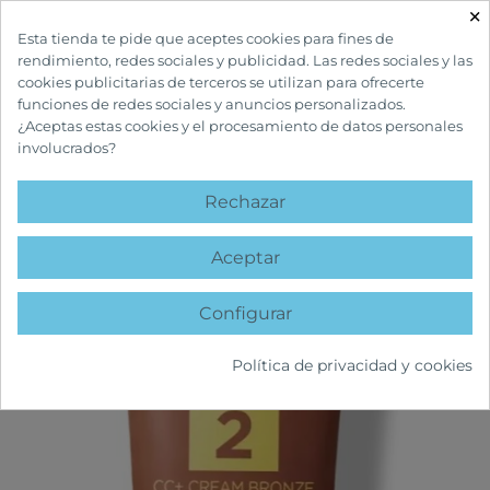
×

Esta tienda te pide que aceptes cookies para fines de
rendimiento, redes sociales y publicidad. Las redes sociales y las
cookies publicitarias de terceros se utilizan para ofrecerte
funciones de redes sociales y anuncios personalizados.
¿Aceptas estas cookies y el procesamiento de datos personales
involucrados?
INICIO
CUIDADOS FACIALES
ACNÉ
ACNIBEN CC+ CREMA BRONZE
SPF30
Rechazar
favorite
Aceptar
Configurar
Política de privacidad y cookies