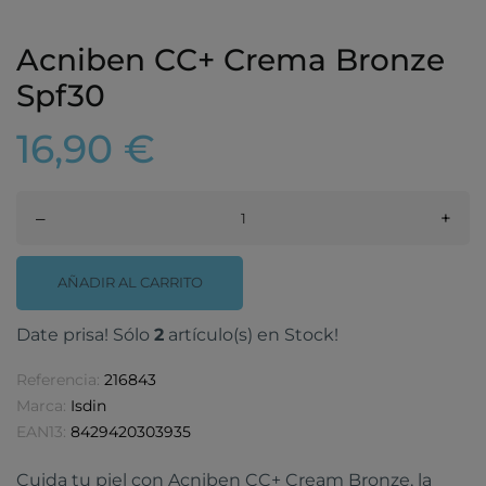
Acniben CC+ Crema Bronze
Spf30
16,90 €
–
+
AÑADIR AL CARRITO
Date prisa! Sólo
2
artículo(s) en Stock!
Referencia:
216843
Marca:
Isdin
EAN13:
8429420303935
Cuida tu piel con Acniben CC+ Cream Bronze, la