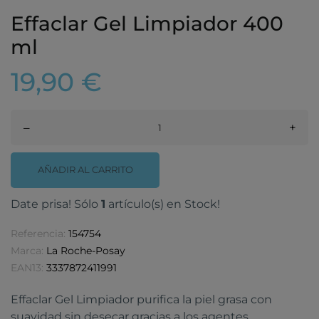
Effaclar Gel Limpiador 400
ml
19,90 €
–
+
AÑADIR AL CARRITO
Date prisa! Sólo
1
artículo(s) en Stock!
Referencia:
154754
Marca:
La Roche-Posay
EAN13:
3337872411991
Effaclar Gel Limpiador purifica la piel grasa con
suavidad sin desecar gracias a los agentes