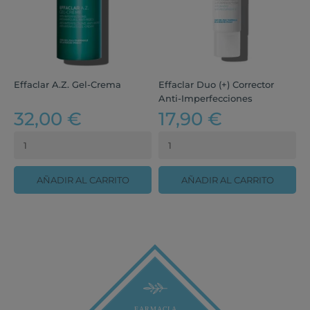
Effaclar A.Z. Gel-Crema
Effaclar Duo (+) Corrector
E
Anti-Imperfecciones
32,00 €
17,90 €
AÑADIR AL CARRITO
AÑADIR AL CARRITO