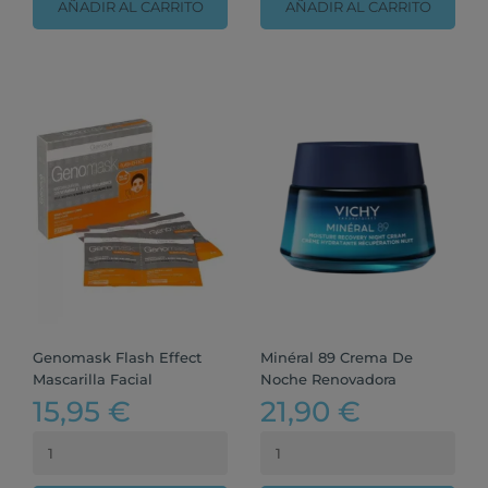
AÑADIR AL CARRITO
AÑADIR AL CARRITO
Genomask Flash Effect
Minéral 89 Crema De
Mascarilla Facial
Noche Renovadora
15,95 €
21,90 €