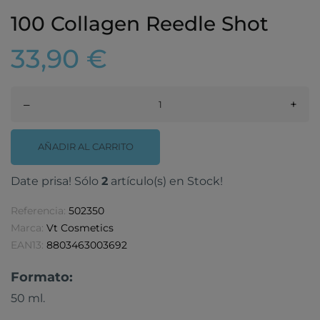
100 Collagen Reedle Shot
33,90 €
–
+
AÑADIR AL CARRITO
Date prisa! Sólo
2
artículo(s) en Stock!
Referencia:
502350
Marca:
Vt Cosmetics
EAN13:
8803463003692
Formato:
50 ml.