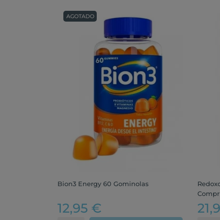
AGOTADO
Bion3 Energy 60 Gominolas
Redoxo
Compri
12,95 €
21,