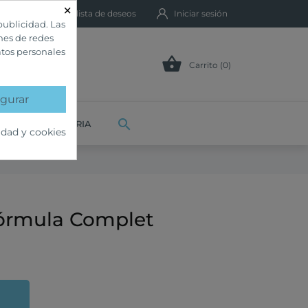
×
Mi lista de deseos
Iniciar sesión
publicidad. Las
ones de redes
atos personales

Carrito (0)
gurar

VETERINARIA
idad y cookies
Fórmula Complet