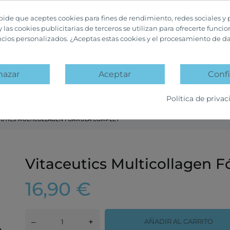
 pide que aceptes cookies para fines de rendimiento, redes sociales y 
y las cookies publicitarias de terceros se utilizan para ofrecerte funci
ncios personalizados. ¿Aceptas estas cookies y el procesamiento de d
hazar
Aceptar
Confi
A
PACKS PROMOCIÓN
OFERTAS Y DESCUENTOS
Política de privac
EUTICS MULTICOLLAGEN FÓRMULA COMPLET
Vitaceutics Multicollagen 
16,90 €
–
+
AÑADIR AL CARRITO