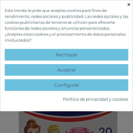
×

Esta tienda te pide que aceptes cookies para fines de
rendimiento, redes sociales y publicidad. Las redes sociales y las
cookies publicitarias de terceros se utilizan para ofrecerte
funciones de redes sociales y anuncios personalizados.
¿Aceptas estas cookies y el procesamiento de datos personales
involucrados?
INICIO
BOTIQUÍN Y PRIMEROS AUXILIOS
APÓSITOS
TIRITAS
INFANTILES PRINCESAS DISNEY
Rechazar
favorite
Aceptar
Configurar
Política de privacidad y cookies