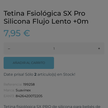
Tetina Fsiológica SX Pro
Silicona Flujo Lento +0m
7,95 €
–
+
AÑADIR AL CARRITO
Date prisa! Sólo
2
artículo(s) en Stock!
Referencia:
199258
Marca:
Suavinex
EAN13:
8426420072205
Tetina fisiológica SX PRO de silicona para bebés de