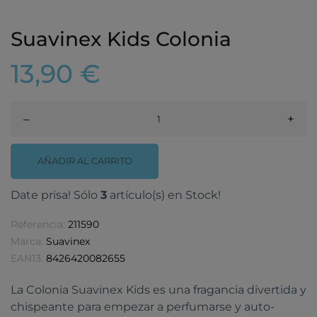
Suavinex Kids Colonia
13,90 €
–
+
AÑADIR AL CARRITO
Date prisa! Sólo
3
artículo(s) en Stock!
Referencia:
211590
Marca:
Suavinex
EAN13:
8426420082655
La Colonia Suavinex Kids es una fragancia divertida y
chispeante para empezar a perfumarse y auto-