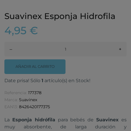
Suavinex Esponja Hidrofila
4,95 €
–
+
AÑADIR AL CARRITO
Date prisa! Sólo
1
artículo(s) en Stock!
Referencia:
177378
Marca:
Suavinex
EAN13:
8426420177375
La
Esponja hidrófila
para bebés de
Suavinex
es
muy absorbente, de larga duración y