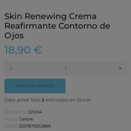
Skin Renewing Crema
Reafirmante Contorno de
Ojos
18,90 €
–
+
AÑADIR AL CARRITO
Date prisa! Sólo
2
artículo(s) en Stock!
Referencia:
221204
Marca:
CeraVe
EAN13:
3337875952866