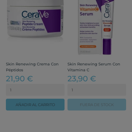
Skin Renewing Crema Con
Skin Renewing Serum Con
S
Péptidos
Vitamina C
R
21,90 €
23,90 €
AÑADIR AL CARRITO
FUERA DE STOCK