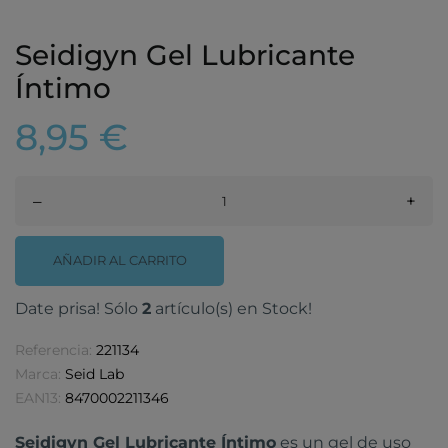
Seidigyn Gel Lubricante
Íntimo
8,95 €
–
+
AÑADIR AL CARRITO
Date prisa! Sólo
2
artículo(s) en Stock!
Referencia:
221134
Marca:
Seid Lab
EAN13:
8470002211346
Seidigyn Gel Lubricante Íntimo
es un gel de uso