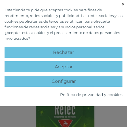
×

Esta tienda te pide que aceptes cookies para fines de
rendimiento, redes sociales y publicidad. Las redes sociales y las
cookies publicitarias de terceros se utilizan para ofrecerte
funciones de redes sociales y anuncios personalizados.
¿Aceptas estas cookies y el procesamiento de datos personales
involucrados?
INICIO
BOTIQUÍN Y PRIMEROS AUXILIOS
PROTECCIÓN INSECTOS
RELEC FAMILIA SPRAY 200 ML
Rechazar
favorite
Aceptar
Configurar
Política de privacidad y cookies