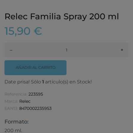
Relec Familia Spray 200 ml
15,90 €
–
+
AÑADIR AL CARRITO
Date prisa! Sólo
1
artículo(s) en Stock!
Referencia:
223595
Marca:
Relec
EAN13:
8470002235953
Formato:
200 ml.