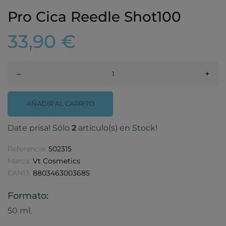
Pro Cica Reedle Shot100
33,90 €
–
+
AÑADIR AL CARRITO
Date prisa! Sólo
2
artículo(s) en Stock!
Referencia:
502315
Marca:
Vt Cosmetics
EAN13:
8803463003685
Formato:
50 ml.