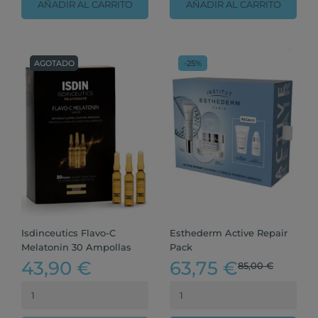
AÑADIR AL CARRITO
AÑADIR AL CARRITO
AGOTADO
-25%
Isdinceutics Flavo-C
Esthederm Active Repair
Melatonin 30 Ampollas
Pack
43,90 €
63,75 €
85,00 €