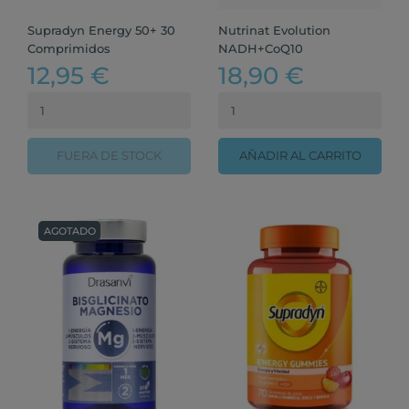
Supradyn Energy 50+ 30
Nutrinat Evolution
Comprimidos
NADH+CoQ10
12,95 €
18,90 €
FUERA DE STOCK
AÑADIR AL CARRITO
AGOTADO