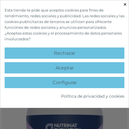
×

Esta tienda te pide que aceptes cookies para fines de
rendimiento, redes sociales y publicidad. Las redes sociales y las
cookies publicitarias de terceros se utilizan para ofrecerte
funciones de redes sociales y anuncios personalizados.
¿Aceptas estas cookies y el procesamiento de datos personales
involucrados?
INICIO
COMPLEMENTOS Y VITAMINAS
GENERAL
NUTRINAT
EVOLUTION ANTIOX CARE
Rechazar
favorite
Aceptar
Configurar
Política de privacidad y cookies