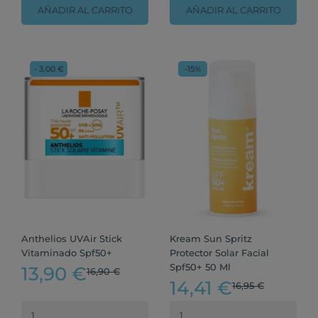
AÑADIR AL CARRITO
AÑADIR AL CARRITO
- 3,00 €
-15%
Anthelios UVAir Stick
Kream Sun Spritz
Vitaminado Spf50+
Protector Solar Facial
Spf50+ 50 Ml
13,90 €
16,90 €
14,41 €
16,95 €