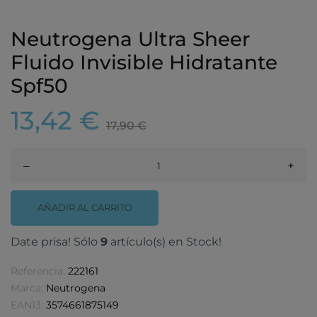
Neutrogena Ultra Sheer
Fluido Invisible Hidratante
Spf50
13,42 €
17,90 €
–
+
AÑADIR AL CARRITO
Date prisa! Sólo
9
artículo(s) en Stock!
Referencia:
222161
Marca:
Neutrogena
EAN13:
3574661875149