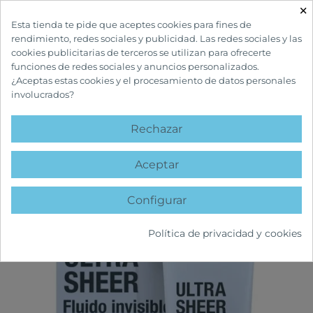
×

Esta tienda te pide que aceptes cookies para fines de
rendimiento, redes sociales y publicidad. Las redes sociales y las
cookies publicitarias de terceros se utilizan para ofrecerte
funciones de redes sociales y anuncios personalizados.
¿Aceptas estas cookies y el procesamiento de datos personales
involucrados?
INICIO
CUIDADOS SOLARES
SOLARES ADULTOS
NEUTROGENA ULTRA
SHEER FLUIDO INVISIBLE HIDRATANTE SPF50
Rechazar
25%
favorite
Aceptar
Configurar
Política de privacidad y cookies