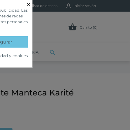
×
Mi lista de deseos
Iniciar sesión
publicidad. Las
ones de redes
atos personales

Carrito (0)
gurar

VETERINARIA
idad y cookies
nte Manteca Karité