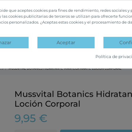
 pide que aceptes cookies para fines de rendimiento, redes sociales y 
y las cookies publicitarias de terceros se utilizan para ofrecerte funci
ncios personalizados. ¿Aceptas estas cookies y el procesamiento de d
hazar
Aceptar
Confi
A
PACKS PROMOCIÓN
OFERTAS Y DESCUENTOS
Política de privac
ES
MUSSVITAL BOTANICS HIDRATANTE MANTECA KARITÉ LOCIÓN CORPORAL
Mussvital Botanics Hidrata
Loción Corporal
9,95 €