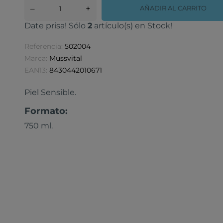
–
+
AÑADIR AL CARRITO
Date prisa! Sólo
2
artículo(s) en Stock!
Referencia:
502004
Marca:
Mussvital
EAN13:
8430442010671
Piel Sensible.
Formato:
750 ml.