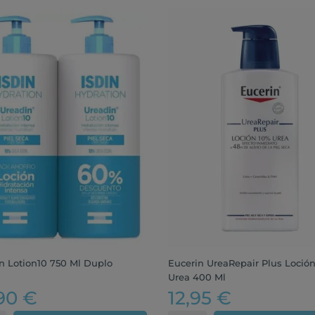
n Lotion10 750 Ml Duplo
Eucerin UreaRepair Plus Loció
Urea 400 Ml
90 €
12,95 €